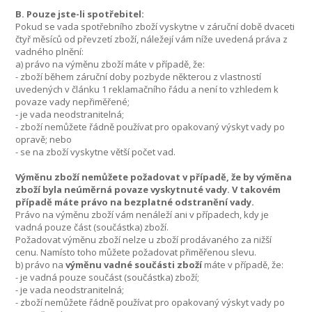
B. Pouze jste-li spotřebitel:
Pokud se vada spotřebního zboží vyskytne v záruční době dvaceti
čtyř měsíců od převzetí zboží, náležejí vám níže uvedená práva z
vadného plnění:
a) právo na výměnu zboží máte v případě, že:
- zboží během záruční doby pozbyde některou z vlastností
uvedených v článku 1 reklamačního řádu a není to vzhledem k
povaze vady nepřiměřené;
- je vada neodstranitelná;
- zboží nemůžete řádně používat pro opakovaný výskyt vady po
opravě; nebo
- se na zboží vyskytne větší počet vad.
Výměnu zboží nemůžete požadovat v případě, že by výměna
zboží byla neúměrná povaze vyskytnuté vady. V takovém
případě máte právo na bezplatné odstranění vady.
Právo na výměnu zboží vám nenáleží ani v případech, kdy je
vadná pouze část (součástka) zboží.
Požadovat výměnu zboží nelze u zboží prodávaného za nižší
cenu. Namísto toho můžete požadovat přiměřenou slevu.
b) právo na
výměnu vadné součásti zboží
máte v případě, že:
- je vadná pouze součást (součástka) zboží;
- je vada neodstranitelná;
- zboží nemůžete řádně používat pro opakovaný výskyt vady po