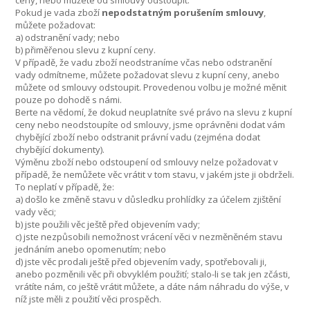
Pokud je vada zboží
nepodstatným porušením smlouvy
,
můžete požadovat:
a) odstranění vady; nebo
b) přiměřenou slevu z kupní ceny.
V případě, že vadu zboží neodstraníme včas nebo odstranění
vady odmítneme, můžete požadovat slevu z kupní ceny, anebo
můžete od smlouvy odstoupit. Provedenou volbu je možné měnit
pouze po dohodě s námi.
Berte na vědomí, že dokud neuplatníte své právo na slevu z kupní
ceny nebo neodstoupíte od smlouvy, jsme oprávněni dodat vám
chybějící zboží nebo odstranit právní vadu (zejména dodat
chybějící dokumenty).
Výměnu zboží nebo odstoupení od smlouvy nelze požadovat v
případě, že nemůžete věc vrátit v tom stavu, v jakém jste ji obdrželi.
To neplatí v případě, že:
a) došlo ke změně stavu v důsledku prohlídky za účelem zjištění
vady věci;
b) jste použili věc ještě před objevením vady;
c) jste nezpůsobili nemožnost vrácení věci v nezměněném stavu
jednáním anebo opomenutím; nebo
d) jste věc prodali ještě před objevením vady, spotřebovali ji,
anebo pozměnili věc při obvyklém použití; stalo-li se tak jen zčásti,
vrátíte nám, co ještě vrátit můžete, a dáte nám náhradu do výše, v
níž jste měli z použití věci prospěch.