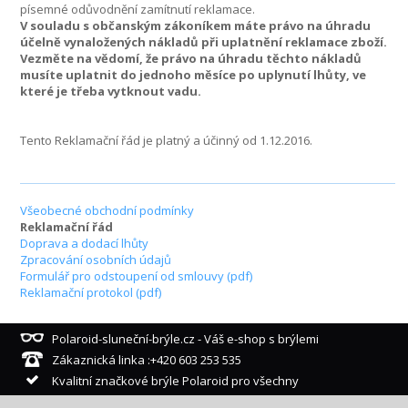
písemné odůvodnění zamítnutí reklamace.
V souladu s občanským zákoníkem máte právo na úhradu
účelně vynaložených nákladů při uplatnění reklamace zboží.
Vezměte na vědomí, že právo na úhradu těchto nákladů
musíte uplatnit do jednoho měsíce po uplynutí lhůty, ve
které je třeba vytknout vadu.
Tento Reklamační řád je platný a účinný od 1.12.2016.
Všeobecné obchodní podmínky
Reklamační řád
Doprava a dodací lhůty
Zpracování osobních údajů
Formulář pro odstoupení od smlouvy (pdf)
Reklamační protokol (pdf)
Polaroid-sluneční-brýle.cz - Váš e-shop s brýlemi
Zákaznická linka :+420 603 253 535
Kvalitní značkové brýle Polaroid pro všechny