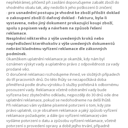
nepřebíráme), přičemž při zasílání doporučujeme zabalit zboží do
vhodného obalu tak, aby nedošlo k jeho poškození či zničení;
-
pro usnadnění postupu je vhodné ke zboží přiložit doklad
o zakoupení zboží či daňový doklad - fakturu, byla-li
vystavena, nebo jiný dokument prokazující koupi zboží,
spolu s popisem vady a návrhem na způsob řešení
reklamace.
Nesplnění některého z výše uvedených kroků nebo
nepředložení kteréhokoliv z výše uvedených dokumentů
nebrání kladnému vyřízení reklamace dle zákonných
podmínek.
Okamžikem uplatnění reklamace je okamžik, kdy nám byl
oznámen výskyt vady a uplatněno právo z odpovědnosti za vady
prodané věci.
O doručené reklamaci rozhodujeme ihned, ve složitých případech
do tří pracovních dnů. Do této lhůty se nezapočítává doba
přiměřená podle druhu výrobku či služby potřebná k odbornému
posouzení vady. Reklamace včetně odstranění vady bude
vyřízena bez zbytečného odkladu, nejpozději do 30 dnů ode dne
uplatnění reklamace, pokud se nedohodneme na delší lhůtě.
Při reklamaci vám vydáme písemné potvrzení o tom, kdy jste
právo uplatnili, co je obsahem reklamace a jaký způsob vyřízení
reklamace požadujete; a dále (po vyřízení reklamace) vám
vydáme potvrzení o datu a způsobu vyřízení reklamace, včetně
potvrzení o provedení opravy a době jejího trvání, případně