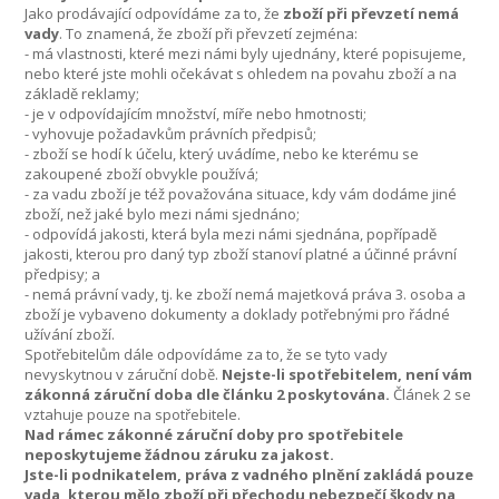
Jako prodávající odpovídáme za to, že
zboží při převzetí nemá
vady
. To znamená, že zboží při převzetí zejména:
- má vlastnosti, které mezi námi byly ujednány, které popisujeme,
nebo které jste mohli očekávat s ohledem na povahu zboží a na
základě reklamy;
- je v odpovídajícím množství, míře nebo hmotnosti;
- vyhovuje požadavkům právních předpisů;
- zboží se hodí k účelu, který uvádíme, nebo ke kterému se
zakoupené zboží obvykle používá;
- za vadu zboží je též považována situace, kdy vám dodáme jiné
zboží, než jaké bylo mezi námi sjednáno;
- odpovídá jakosti, která byla mezi námi sjednána, popřípadě
jakosti, kterou pro daný typ zboží stanoví platné a účinné právní
předpisy; a
- nemá právní vady, tj. ke zboží nemá majetková práva 3. osoba a
zboží je vybaveno dokumenty a doklady potřebnými pro řádné
užívání zboží.
Spotřebitelům dále odpovídáme za to, že se tyto vady
nevyskytnou v záruční době.
Nejste-li spotřebitelem, není vám
zákonná záruční doba dle článku 2 poskytována.
Článek 2 se
vztahuje pouze na spotřebitele.
Nad rámec zákonné záruční doby pro spotřebitele
neposkytujeme žádnou záruku za jakost.
Jste-li podnikatelem, práva z vadného plnění zakládá pouze
vada, kterou mělo zboží při přechodu nebezpečí škody na