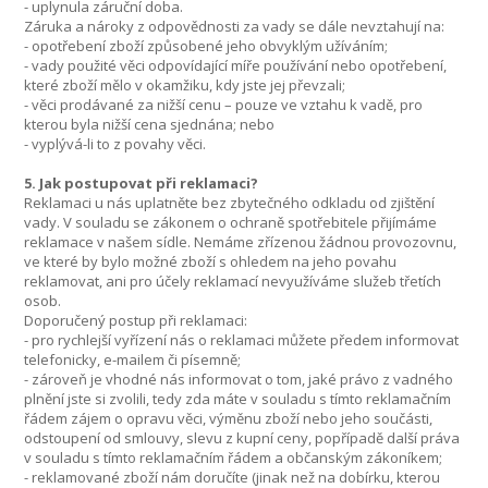
- uplynula záruční doba.
Záruka a nároky z odpovědnosti za vady se dále nevztahují na:
- opotřebení zboží způsobené jeho obvyklým užíváním;
- vady použité věci odpovídající míře používání nebo opotřebení,
které zboží mělo v okamžiku, kdy jste jej převzali;
- věci prodávané za nižší cenu – pouze ve vztahu k vadě, pro
kterou byla nižší cena sjednána; nebo
- vyplývá-li to z povahy věci.
5. Jak postupovat při reklamaci?
Reklamaci u nás uplatněte bez zbytečného odkladu od zjištění
vady. V souladu se zákonem o ochraně spotřebitele přijímáme
reklamace v našem sídle. Nemáme zřízenou žádnou provozovnu,
ve které by bylo možné zboží s ohledem na jeho povahu
reklamovat, ani pro účely reklamací nevyužíváme služeb třetích
osob.
Doporučený postup při reklamaci:
- pro rychlejší vyřízení nás o reklamaci můžete předem informovat
telefonicky, e-mailem či písemně;
- zároveň je vhodné nás informovat o tom, jaké právo z vadného
plnění jste si zvolili, tedy zda máte v souladu s tímto reklamačním
řádem zájem o opravu věci, výměnu zboží nebo jeho součásti,
odstoupení od smlouvy, slevu z kupní ceny, popřípadě další práva
v souladu s tímto reklamačním řádem a občanským zákoníkem;
- reklamované zboží nám doručíte (jinak než na dobírku, kterou