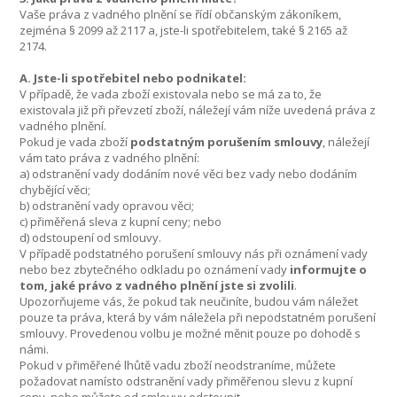
Vaše práva z vadného plnění se řídí občanským zákoníkem,
zejména § 2099 až 2117 a, jste-li spotřebitelem, také § 2165 až
2174.
A. Jste-li spotřebitel nebo podnikatel:
V případě, že vada zboží existovala nebo se má za to, že
existovala již při převzetí zboží, náležejí vám níže uvedená práva z
vadného plnění.
Pokud je vada zboží
podstatným porušením smlouvy
, náležejí
vám tato práva z vadného plnění:
a) odstranění vady dodáním nové věci bez vady nebo dodáním
chybějící věci;
b) odstranění vady opravou věci;
c) přiměřená sleva z kupní ceny; nebo
d) odstoupení od smlouvy.
V případě podstatného porušení smlouvy nás při oznámení vady
nebo bez zbytečného odkladu po oznámení vady
informujte o
tom, jaké právo z vadného plnění jste si zvolili
.
Upozorňujeme vás, že pokud tak neučiníte, budou vám náležet
pouze ta práva, která by vám náležela při nepodstatném porušení
smlouvy. Provedenou volbu je možné měnit pouze po dohodě s
námi.
Pokud v přiměřené lhůtě vadu zboží neodstraníme, můžete
požadovat namísto odstranění vady přiměřenou slevu z kupní
ceny, nebo můžete od smlouvy odstoupit.