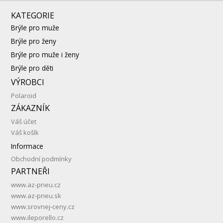
KATEGORIE
Brýle pro muže
Brýle pro ženy
Brýle pro muže i ženy
Brýle pro děti
VÝROBCI
Polaroid
ZÁKAZNÍK
Váš účet
Váš košík
Informace
Obchodní podmínky
PARTNEŘI
www.az-pneu.cz
www.az-pneu.sk
www.srovnej-ceny.cz
www.ileporello.cz