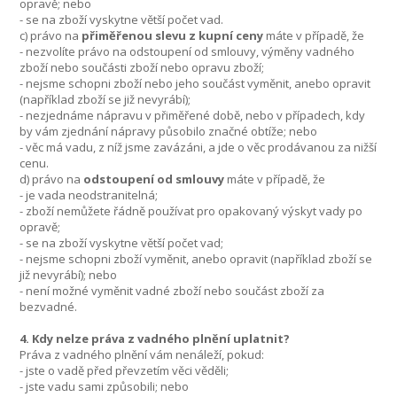
opravě; nebo
- se na zboží vyskytne větší počet vad.
c) právo na
přiměřenou slevu z kupní ceny
máte v případě, že
- nezvolíte právo na odstoupení od smlouvy, výměny vadného
zboží nebo součásti zboží nebo opravu zboží;
- nejsme schopni zboží nebo jeho součást vyměnit, anebo opravit
(například zboží se již nevyrábí);
- nezjednáme nápravu v přiměřené době, nebo v případech, kdy
by vám zjednání nápravy působilo značné obtíže; nebo
- věc má vadu, z níž jsme zavázáni, a jde o věc prodávanou za nižší
cenu.
d) právo na
odstoupení od smlouvy
máte v případě, že
- je vada neodstranitelná;
- zboží nemůžete řádně používat pro opakovaný výskyt vady po
opravě;
- se na zboží vyskytne větší počet vad;
- nejsme schopni zboží vyměnit, anebo opravit (například zboží se
již nevyrábí); nebo
- není možné vyměnit vadné zboží nebo součást zboží za
bezvadné.
4. Kdy nelze práva z vadného plnění uplatnit?
Práva z vadného plnění vám nenáleží, pokud:
- jste o vadě před převzetím věci věděli;
- jste vadu sami způsobili; nebo