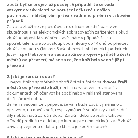
zboží, byť se projeví až později. V případě, že se vada
vyskytne v závislosti na porušení některé z našich
povinností, náležejí vám práva z vadného plnění i v takovém
případě.
Za vadu zboží nelze považovat rozdílnost odstínů barev ve
skutečnosti a na elektronických zobrazovacích zařízeních. Pokud
zboží neodpovídá vaší představě, máte v případě, že jste
spotřebitelem, právo odstoupit od smlouvy do 14 dnů od převzetí
zboží v souladu s článkem 5 Všeobecných obchodních podmínek.
Jste-li spotřebitelem a vada zboží se projeví v průběhu šesti
měsíců od převzetí, má se za to, že zboží bylo vadné již při
převzetí.
2. Jaká je záruční doba?
U nepoužitého spotřebního zboží činí záruční doba
dvacet čtyři
měsíců od převzetí zboží
, není-li na webovém rozhraní, v
dokumentech přiložených ke zboží nebo v reklamě stanovena
delší záruční doba.
Berte na vědomí, že v případě, že vám bude zboží vyměněno či
opraveno, na nové zboží, resp. vyměněné součástky a náhradní
díly neběží nová záruční doba. Záruční doba se však v takovém
případě prodlužuje o dobu, po kterou jste nemohli kvůli vadě zboží
užívat, tj. zejména o dobu, po kterou je zboží v opravě.
3. Jaká práva z vadného plnění máte?