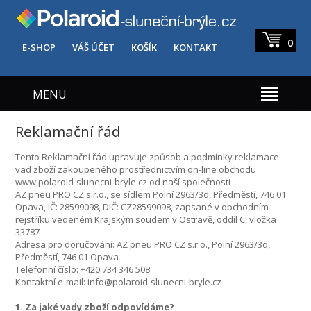
0
E-SHOP
VÁŠ ÚČET
KOŠÍK
KONTAKT
MENU
Reklamační řád
Tento Reklamační řád upravuje způsob a podmínky reklamace
vad zboží zakoupeného prostřednictvím on-line obchodu
www.polaroid-slunecni-bryle.cz od naší společnosti
AZ pneu PRO CZ s.r.o., se sídlem Polní 2963/3d, Předměstí, 746 01
Opava, IČ: 28599098, DIČ: CZ28599098, zapsané v obchodním
rejstříku vedeném Krajským soudem v Ostravě, oddíl C, vložka
33787
Adresa pro doručování: AZ pneu PRO CZ s.r.o., Polní 2963/3d,
Předměstí, 746 01 Opava
Telefonní číslo: +420 734 346 508
Kontaktní e-mail: info@polaroid-slunecni-bryle.cz
1. Za jaké vady zboží odpovídáme?