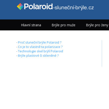
Hlavní strana
Brýle pro muže
Brýle pro ženy
-
Proč sluneční brýle Polaroid ?
-
Co je to vlastně ta polarizace ?
-
Technologie skel brýlí Polaroid
-
Brýle plastové či skleněné ?