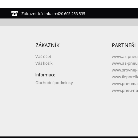
Zákaznická linka :+420 603 253 535
ZÁKAZNÍK
PARTNEŘI
Váš účet
www.az-pneu
Váš košík
www.az-pneu
www.srovnej-
Informace
www.ileporell
Obchodní podmínky
www.pneumati
www.pneu-na