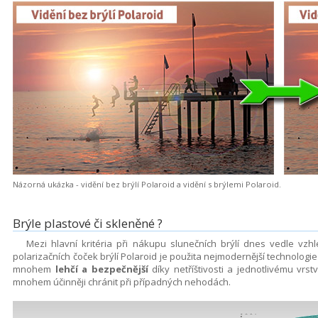
Názorná ukázka - vidění bez brýlí Polaroid a vidění s brýlemi Polaroid.
Brýle plastové či skleněné ?
Mezi hlavní kritéria při nákupu slunečních brýlí dnes vedle vzhl
polarizačních čoček brýlí Polaroid je použita nejmodernější technologi
mnohem
lehčí a bezpečnější
díky netříštivosti a jednotlivému vrstv
mnohem účinněji chránit při případných nehodách.