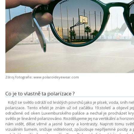
Zdroj fotografie: www.polaroideyewear.com
Co je to vlastně ta polarizace ?
Když se světlo odráží od lesklých povrchů jako je písek, voda, sníh ne
polarizace. Tento efekt je znám už od začátku 19.století a objevil j
odražené od oken Luxemburského paláce a nechal je procházet kry
světlo je lineárně polarizováno. Rozdělujeme jej na vertikální a horizont
nám vidět, dělat věrné a jasné barvy a kontrasty. Naproti tomu světl
vizuálním šumem, snižuje viditelnost, způsobuje nepříjemné pocity a