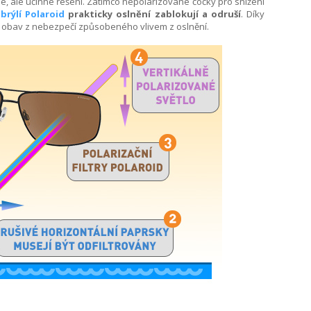
hé, ale účinné řešení. Zatímco nepolarizované čočky pro snížení
brýlí Polaroid
prakticky oslnění zablokují a odruší
. Díky
bez obav z nebezpečí způsobeného vlivem z oslnění.