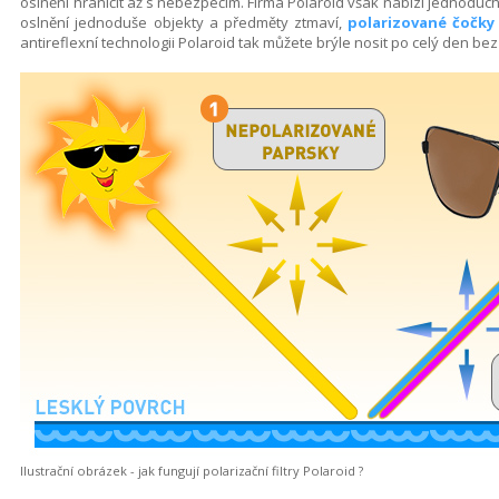
oslnění hraničit až s nebezpečím. Firma Polaroid však nabízí jednoduc
oslnění jednoduše objekty a předměty ztmaví,
polarizované čočky 
antireflexní technologii Polaroid tak můžete brýle nosit po celý den 
Ilustrační obrázek - jak fungují polarizační filtry Polaroid ?