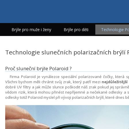
Brýle pro muže i ženy
Brýle pro děti
Technologie Po
Technologie slunečních polarizačních brýlí 
Proč sluneční brýle Polaroid ?
Firma Polaroid je vynálezce speciální polarizované čočky, která sp
Všichni bychom měli chránit svůj zrak, který patří mezi
nejdůležitější
dobré UV filtry a jak může slunce poškodit náš zrak pokud jej správ
vědom rizik, která mohou přinést nepříjemné a nečekané odlesky a sn
odlesky totiž Polaroid myslel při vývoji polarizačních brýlí, které dne