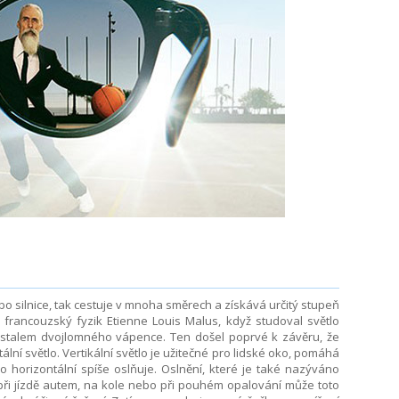
bo silnice, tak cestuje v mnoha směrech a získává určitý stupeň
ej francouzský fyzik Etienne Louis Malus, když studoval světlo
stalem dvojlomného vápence. Ten došel poprvé k závěru, že
ální světlo. Vertikální světlo je užitečné pro lidské oko, pomáhá
o horizontální spíše oslňuje. Oslnění, které je také nazýváno
 při jízdě autem, na kole nebo při pouhém opalování může toto