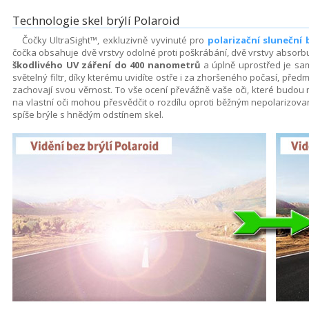
Technologie skel brýlí Polaroid
Čočky UltraSight™, exkluzivně vyvinuté pro
polarizační sluneční 
čočka obsahuje dvě vrstvy odolné proti poškrábání, dvě vrstvy absorbující 
škodlivého UV záření do 400 nanometrů
a úplně uprostřed je sam
světelný filtr, díky kterému uvidíte ostře i za zhoršeného počasí, předm
zachovají svou věrnost. To vše ocení převážně vaše oči, které budou 
na vlastní oči mohou přesvědčit o rozdílu oproti běžným nepolarizova
spíše brýle s hnědým odstínem skel.