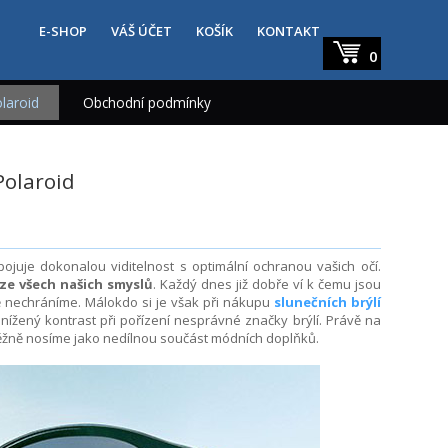
E-SHOP
VÁŠ ÚČET
KOŠÍK
KONTAKT
0
laroid
Obchodní podmínky
Polaroid
ojuje dokonalou viditelnost s optimální ochranou vašich očí.
 ze všech našich smyslů
. Každý dnes již dobře ví k čemu jsou
ně nechráníme. Málokdo si je však při nákupu
slunečních brýlí
ížený kontrast při pořízení nesprávné značky brýlí. Právě na
s běžně nosíme jako nedílnou součást módních doplňků.