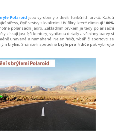
brýle Polaroid
jsou vyrobeny z devíti funkčních prvků. Každá
otřesy, čtyři vrstvy s kvalitními UV filtry, které eliminují
100%
otné polarizační jádro. Základním prvkem je tedy polarizační
ěty získají jasnější kontury, vyniknou detaily a všechny barvy si
méně unavené a namáhané. Nejen řidiči, rybáři či sportovci se
ným brýlím. Sháníte-li specielně
brýle pro řidiče
pak vybírejte