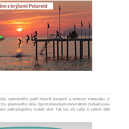
edu samotného patří hlavně bezpečí a lehkost materiálu. U
e tzv. plastového skla. Oproti klasickým minerálním čočkám jsou
ení zabraňujícímu rozbití skel. Tak lze oči vaše či vašich dětí