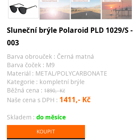
Sluneční brýle Polaroid PLD 1029/S -
003
Barva obrouček : Černá matná
Barva čoček : M9
Materiál : METAL/POLYCARBONATE
Kategorie : kompletní brýle
Běžná cena :
1890,- Kč
1411,- Kč
Naše cena s DPH :
Skladem :
do měsíce
KOUPIT