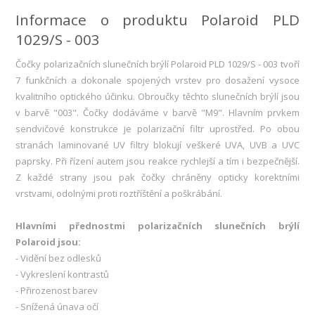
Informace o produktu Polaroid PLD
1029/S - 003
Čočky polarizačních slunečních brýlí Polaroid PLD 1029/S - 003 tvoří
7 funkčních a dokonale spojených vrstev pro dosažení vysoce
kvalitního optického účinku. Obroučky těchto slunečních brýlí jsou
v barvě "003". Čočky dodáváme v barvě "M9". Hlavním prvkem
sendvičové konstrukce je polarizační filtr uprostřed. Po obou
stranách laminované UV filtry blokují veškeré UVA, UVB a UVC
paprsky. Při řízení autem jsou reakce rychlejší a tím i bezpečnější.
Z každé strany jsou pak čočky chráněny opticky korektními
vrstvami, odolnými proti roztříštění a poškrábání.
Hlavními přednostmi polarizačních slunečních brýlí
Polaroid jsou:
- Vidění bez odlesků
- Vykreslení kontrastů
- Přirozenost barev
- Snížená únava očí