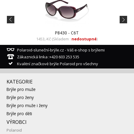
P8430 - C6T
1453,-Kč (Skladem :
nedostupné
)
Polaroid-sluneční-brýle.cz - Váš e-shop s brýlemi
Zákaznická linka :+420 603 253 535
Kvalitní značkové brýle Polaroid pro všechny
KATEGORIE
Brýle pro muže
Brýle pro ženy
Brýle pro muže i ženy
Brýle pro děti
VÝROBCI
Polaroid